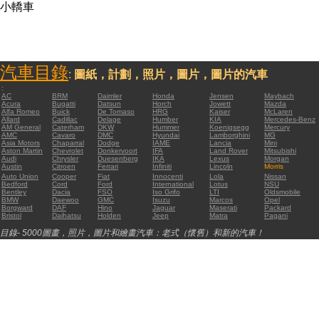
小轎車
汽車目錄
:
圖紙，計劃，照片，圖片，圖片的汽車
:
AC
BRM
Daimler
Honda
Jensen
Maybach
Acura
Bugatti
Datsun
Horch
Jowett
Mazda
Alfa Romeo
Buick
De Tomaso
HRG
Kaiser
McLaren
Allard
Cadillac
Delage
Humber
KIA
Mercedes-Benz
AM General
Caterham
DKW
Hummer
Koenigsegg
Mercury
AMC
Cavaro
DMC
Hyundai
Lamborghini
MG
Asia Motors
Chaparral
Dodge
IAME
Lancia
Mini
Aston Martin
Chevrolet
Donkervoort
IFA
Land Rover
Mitsubishi
Audi
Chrysler
Duesenberg
IKA
Lexus
Morgan
Austin
Citroen
Ferrari
Infiniti
Lincoln
Morris
Auto Union
Cooper
Fiat
Innocenti
Lola
Nissan
Bedford
Cord
Ford
International
Lotus
NSU
Bentley
Dacia
FSO
Iso Grifo
LTI
Oldsmobile
BMW
Daewoo
GMC
Isuzu
Marcos
Opel
Borgward
DAF
Hino
Jaguar
Maserati
Packard
Bristol
Daihatsu
Holden
Jeep
Matra
Pagani
目錄- 5000圖畫，照片，圖片和繪畫汽車：老式（懷舊）和新的汽車！