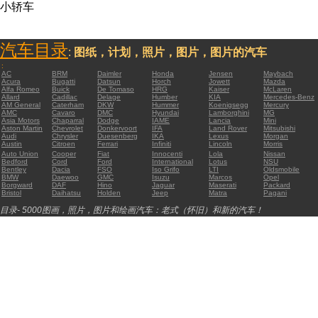
小轿车
汽车目录
:
图纸，计划，照片，图片，图片的汽车
:
AC
BRM
Daimler
Honda
Jensen
Maybach
Acura
Bugatti
Datsun
Horch
Jowett
Mazda
Alfa Romeo
Buick
De Tomaso
HRG
Kaiser
McLaren
Allard
Cadillac
Delage
Humber
KIA
Mercedes-Benz
AM General
Caterham
DKW
Hummer
Koenigsegg
Mercury
AMC
Cavaro
DMC
Hyundai
Lamborghini
MG
Asia Motors
Chaparral
Dodge
IAME
Lancia
Mini
Aston Martin
Chevrolet
Donkervoort
IFA
Land Rover
Mitsubishi
Audi
Chrysler
Duesenberg
IKA
Lexus
Morgan
Austin
Citroen
Ferrari
Infiniti
Lincoln
Morris
Auto Union
Cooper
Fiat
Innocenti
Lola
Nissan
Bedford
Cord
Ford
International
Lotus
NSU
Bentley
Dacia
FSO
Iso Grifo
LTI
Oldsmobile
BMW
Daewoo
GMC
Isuzu
Marcos
Opel
Borgward
DAF
Hino
Jaguar
Maserati
Packard
Bristol
Daihatsu
Holden
Jeep
Matra
Pagani
目录- 5000图画，照片，图片和绘画汽车：老式（怀旧）和新的汽车！