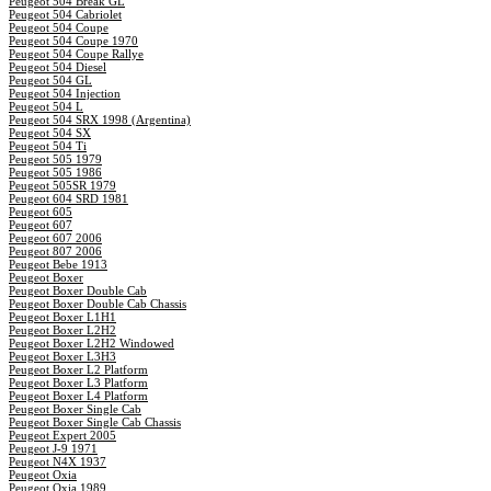
Peugeot 504 Break GL
Peugeot 504 Cabriolet
Peugeot 504 Coupe
Peugeot 504 Coupe 1970
Peugeot 504 Coupe Rallye
Peugeot 504 Diesel
Peugeot 504 GL
Peugeot 504 Injection
Peugeot 504 L
Peugeot 504 SRX 1998 (Argentina)
Peugeot 504 SX
Peugeot 504 Ti
Peugeot 505 1979
Peugeot 505 1986
Peugeot 505SR 1979
Peugeot 604 SRD 1981
Peugeot 605
Peugeot 607
Peugeot 607 2006
Peugeot 807 2006
Peugeot Bebe 1913
Peugeot Boxer
Peugeot Boxer Double Cab
Peugeot Boxer Double Cab Chassis
Peugeot Boxer L1H1
Peugeot Boxer L2H2
Peugeot Boxer L2H2 Windowed
Peugeot Boxer L3H3
Peugeot Boxer L2 Platform
Peugeot Boxer L3 Platform
Peugeot Boxer L4 Platform
Peugeot Boxer Single Cab
Peugeot Boxer Single Cab Chassis
Peugeot Expert 2005
Peugeot J-9 1971
Peugeot N4X 1937
Peugeot Oxia
Peugeot Oxia 1989