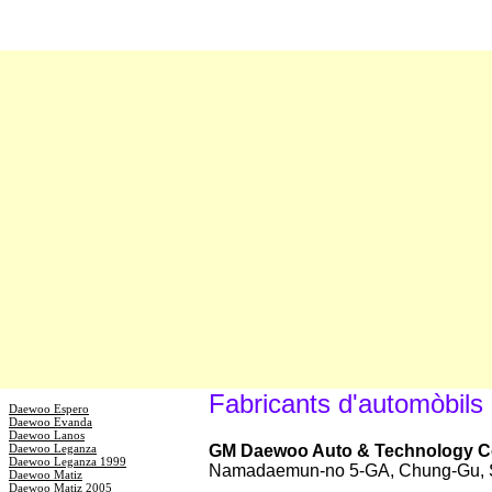
Fabricants d'automòbil
Daewoo Espero
Daewoo Evanda
Daewoo Lanos
Daewoo Leganza
GM Daewoo Auto & Technology Co
Daewoo Leganza 1999
Namadaemun-no 5-GA, Chung-Gu, S
Daewoo Matiz
Daewoo Matiz 2005