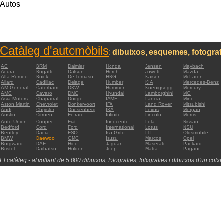
Autos
Catàleg d'automòbils
:
dibuixos, esquemes, fotograf
:
AC
BRM
Daimler
Honda
Jensen
Maybach
Acura
Bugatti
Datsun
Horch
Jowett
Mazda
Alfa Romeo
Buick
De Tomaso
HRG
Kaiser
McLaren
Allard
Cadillac
Delage
Humber
KIA
Mercedes-Benz
AM General
Caterham
DKW
Hummer
Koenigsegg
Mercury
AMC
Cavaro
DMC
Hyundai
Lamborghini
MG
Asia Motors
Chaparral
Dodge
IAME
Lancia
Mini
Aston Martin
Chevrolet
Donkervoort
IFA
Land Rover
Mitsubishi
Audi
Chrysler
Duesenberg
IKA
Lexus
Morgan
Austin
Citroen
Ferrari
Infiniti
Lincoln
Morris
Auto Union
Cooper
Fiat
Innocenti
Lola
Nissan
Bedford
Cord
Ford
International
Lotus
NSU
Bentley
Dacia
FSO
Iso Grifo
LTI
Oldsmobile
BMW
Daewoo
GMC
Isuzu
Marcos
Opel
Borgward
DAF
Hino
Jaguar
Maserati
Packard
Bristol
Daihatsu
Holden
Jeep
Matra
Pagani
El catàleg - al voltant de 5.000 dibuixos, fotografies, fotografies i dibuixos d'un cotxe