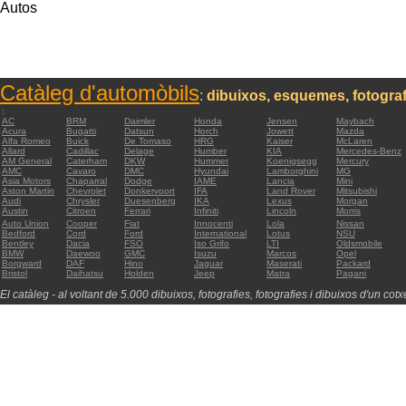
Autos
Catàleg d'automòbils
:
dibuixos, esquemes, fotograf
:
AC
BRM
Daimler
Honda
Jensen
Maybach
Acura
Bugatti
Datsun
Horch
Jowett
Mazda
Alfa Romeo
Buick
De Tomaso
HRG
Kaiser
McLaren
Allard
Cadillac
Delage
Humber
KIA
Mercedes-Benz
AM General
Caterham
DKW
Hummer
Koenigsegg
Mercury
AMC
Cavaro
DMC
Hyundai
Lamborghini
MG
Asia Motors
Chaparral
Dodge
IAME
Lancia
Mini
Aston Martin
Chevrolet
Donkervoort
IFA
Land Rover
Mitsubishi
Audi
Chrysler
Duesenberg
IKA
Lexus
Morgan
Austin
Citroen
Ferrari
Infiniti
Lincoln
Morris
Auto Union
Cooper
Fiat
Innocenti
Lola
Nissan
Bedford
Cord
Ford
International
Lotus
NSU
Bentley
Dacia
FSO
Iso Grifo
LTI
Oldsmobile
BMW
Daewoo
GMC
Isuzu
Marcos
Opel
Borgward
DAF
Hino
Jaguar
Maserati
Packard
Bristol
Daihatsu
Holden
Jeep
Matra
Pagani
El catàleg - al voltant de 5.000 dibuixos, fotografies, fotografies i dibuixos d'un cotxe