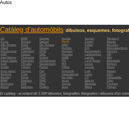
Autos
Catàleg d'automòbils
:
dibuixos, esquemes, fotograf
:
AC
BRM
Daimler
Honda
Jensen
Maybach
Acura
Bugatti
Datsun
Horch
Jowett
Mazda
Alfa Romeo
Buick
De Tomaso
HRG
Kaiser
McLaren
Allard
Cadillac
Delage
Humber
KIA
Mercedes-Benz
AM General
Caterham
DKW
Hummer
Koenigsegg
Mercury
AMC
Cavaro
DMC
Hyundai
Lamborghini
MG
Asia Motors
Chaparral
Dodge
IAME
Lancia
Mini
Aston Martin
Chevrolet
Donkervoort
IFA
Land Rover
Mitsubishi
Audi
Chrysler
Duesenberg
IKA
Lexus
Morgan
Austin
Citroen
Ferrari
Infiniti
Lincoln
Morris
Auto Union
Cooper
Fiat
Innocenti
Lola
Nissan
Bedford
Cord
Ford
International
Lotus
NSU
Bentley
Dacia
FSO
Iso Grifo
LTI
Oldsmobile
BMW
Daewoo
GMC
Isuzu
Marcos
Opel
Borgward
DAF
Hino
Jaguar
Maserati
Packard
Bristol
Daihatsu
Holden
Jeep
Matra
Pagani
El catàleg - al voltant de 5.000 dibuixos, fotografies, fotografies i dibuixos d'un cotxe