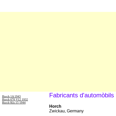
Fabricants d'automòbils
Horch 1A 1943
Horch 670 V12 1932
Horch Kfz.15 1944
Horch
Zwickau, Germany