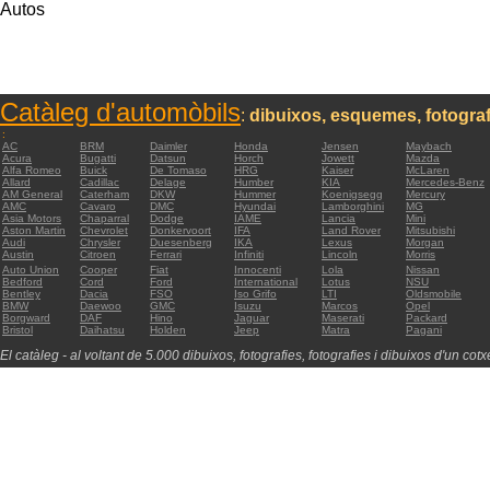
Autos
Catàleg d'automòbils
:
dibuixos, esquemes, fotograf
:
AC
BRM
Daimler
Honda
Jensen
Maybach
Acura
Bugatti
Datsun
Horch
Jowett
Mazda
Alfa Romeo
Buick
De Tomaso
HRG
Kaiser
McLaren
Allard
Cadillac
Delage
Humber
KIA
Mercedes-Benz
AM General
Caterham
DKW
Hummer
Koenigsegg
Mercury
AMC
Cavaro
DMC
Hyundai
Lamborghini
MG
Asia Motors
Chaparral
Dodge
IAME
Lancia
Mini
Aston Martin
Chevrolet
Donkervoort
IFA
Land Rover
Mitsubishi
Audi
Chrysler
Duesenberg
IKA
Lexus
Morgan
Austin
Citroen
Ferrari
Infiniti
Lincoln
Morris
Auto Union
Cooper
Fiat
Innocenti
Lola
Nissan
Bedford
Cord
Ford
International
Lotus
NSU
Bentley
Dacia
FSO
Iso Grifo
LTI
Oldsmobile
BMW
Daewoo
GMC
Isuzu
Marcos
Opel
Borgward
DAF
Hino
Jaguar
Maserati
Packard
Bristol
Daihatsu
Holden
Jeep
Matra
Pagani
El catàleg - al voltant de 5.000 dibuixos, fotografies, fotografies i dibuixos d'un cotxe