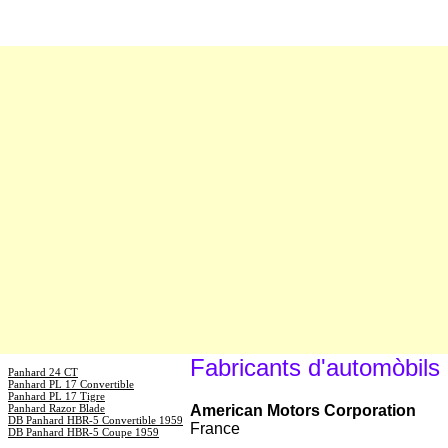
Fabricants d'automòbils
Panhard 24 CT
Panhard PL 17 Convertible
Panhard PL 17 Tigre
Panhard Razor Blade
American Motors Corporation
DB Panhard HBR-5 Convertible 1959
France
DB Panhard HBR-5 Coupe 1959