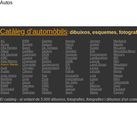
Autos
Catàleg d'automòbils
:
dibuixos, esquemes, fotograf
:
AC
BRM
Daimler
Honda
Jensen
Maybach
Acura
Bugatti
Datsun
Horch
Jowett
Mazda
Alfa Romeo
Buick
De Tomaso
HRG
Kaiser
McLaren
Allard
Cadillac
Delage
Humber
KIA
Mercedes-Benz
AM General
Caterham
DKW
Hummer
Koenigsegg
Mercury
AMC
Cavaro
DMC
Hyundai
Lamborghini
MG
Asia Motors
Chaparral
Dodge
IAME
Lancia
Mini
Aston Martin
Chevrolet
Donkervoort
IFA
Land Rover
Mitsubishi
Audi
Chrysler
Duesenberg
IKA
Lexus
Morgan
Austin
Citroen
Ferrari
Infiniti
Lincoln
Morris
Auto Union
Cooper
Fiat
Innocenti
Lola
Nissan
Bedford
Cord
Ford
International
Lotus
NSU
Bentley
Dacia
FSO
Iso Grifo
LTI
Oldsmobile
BMW
Daewoo
GMC
Isuzu
Marcos
Opel
Borgward
DAF
Hino
Jaguar
Maserati
Packard
Bristol
Daihatsu
Holden
Jeep
Matra
Pagani
El catàleg - al voltant de 5.000 dibuixos, fotografies, fotografies i dibuixos d'un cotxe