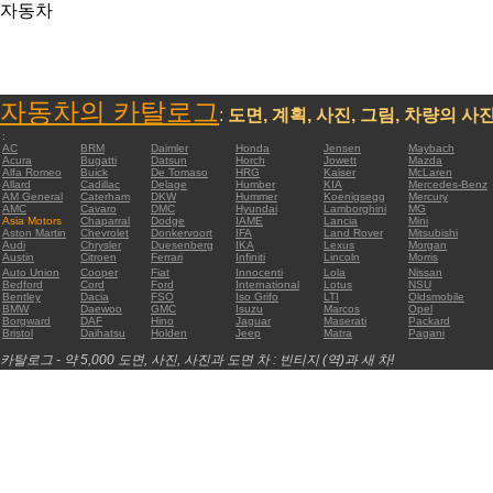
자동차
자동차의 카탈로그
:
도면, 계획, 사진, 그림, 차량의 사
:
AC
BRM
Daimler
Honda
Jensen
Maybach
Acura
Bugatti
Datsun
Horch
Jowett
Mazda
Alfa Romeo
Buick
De Tomaso
HRG
Kaiser
McLaren
Allard
Cadillac
Delage
Humber
KIA
Mercedes-Benz
AM General
Caterham
DKW
Hummer
Koenigsegg
Mercury
AMC
Cavaro
DMC
Hyundai
Lamborghini
MG
Asia Motors
Chaparral
Dodge
IAME
Lancia
Mini
Aston Martin
Chevrolet
Donkervoort
IFA
Land Rover
Mitsubishi
Audi
Chrysler
Duesenberg
IKA
Lexus
Morgan
Austin
Citroen
Ferrari
Infiniti
Lincoln
Morris
Auto Union
Cooper
Fiat
Innocenti
Lola
Nissan
Bedford
Cord
Ford
International
Lotus
NSU
Bentley
Dacia
FSO
Iso Grifo
LTI
Oldsmobile
BMW
Daewoo
GMC
Isuzu
Marcos
Opel
Borgward
DAF
Hino
Jaguar
Maserati
Packard
Bristol
Daihatsu
Holden
Jeep
Matra
Pagani
카탈로그 - 약 5,000 도면, 사진, 사진과 도면 차 : 빈티지 (역)과 새 차!