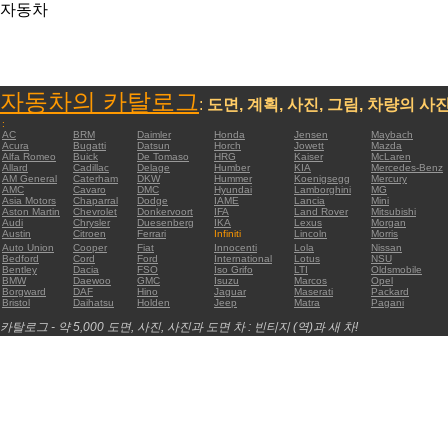
자동차
자동차의 카탈로그
:
도면, 계획, 사진, 그림, 차량의 사
:
AC
BRM
Daimler
Honda
Jensen
Maybach
Acura
Bugatti
Datsun
Horch
Jowett
Mazda
Alfa Romeo
Buick
De Tomaso
HRG
Kaiser
McLaren
Allard
Cadillac
Delage
Humber
KIA
Mercedes-Benz
AM General
Caterham
DKW
Hummer
Koenigsegg
Mercury
AMC
Cavaro
DMC
Hyundai
Lamborghini
MG
Asia Motors
Chaparral
Dodge
IAME
Lancia
Mini
Aston Martin
Chevrolet
Donkervoort
IFA
Land Rover
Mitsubishi
Audi
Chrysler
Duesenberg
IKA
Lexus
Morgan
Austin
Citroen
Ferrari
Infiniti
Lincoln
Morris
Auto Union
Cooper
Fiat
Innocenti
Lola
Nissan
Bedford
Cord
Ford
International
Lotus
NSU
Bentley
Dacia
FSO
Iso Grifo
LTI
Oldsmobile
BMW
Daewoo
GMC
Isuzu
Marcos
Opel
Borgward
DAF
Hino
Jaguar
Maserati
Packard
Bristol
Daihatsu
Holden
Jeep
Matra
Pagani
카탈로그 - 약 5,000 도면, 사진, 사진과 도면 차 : 빈티지 (역)과 새 차!