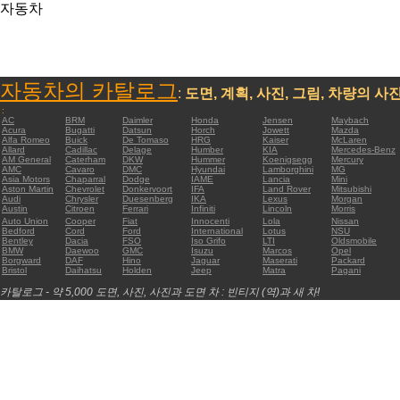
자동차
자동차의 카탈로그
:
도면, 계획, 사진, 그림, 차량의 사
:
AC
BRM
Daimler
Honda
Jensen
Maybach
Acura
Bugatti
Datsun
Horch
Jowett
Mazda
Alfa Romeo
Buick
De Tomaso
HRG
Kaiser
McLaren
Allard
Cadillac
Delage
Humber
KIA
Mercedes-Benz
AM General
Caterham
DKW
Hummer
Koenigsegg
Mercury
AMC
Cavaro
DMC
Hyundai
Lamborghini
MG
Asia Motors
Chaparral
Dodge
IAME
Lancia
Mini
Aston Martin
Chevrolet
Donkervoort
IFA
Land Rover
Mitsubishi
Audi
Chrysler
Duesenberg
IKA
Lexus
Morgan
Austin
Citroen
Ferrari
Infiniti
Lincoln
Morris
Auto Union
Cooper
Fiat
Innocenti
Lola
Nissan
Bedford
Cord
Ford
International
Lotus
NSU
Bentley
Dacia
FSO
Iso Grifo
LTI
Oldsmobile
BMW
Daewoo
GMC
Isuzu
Marcos
Opel
Borgward
DAF
Hino
Jaguar
Maserati
Packard
Bristol
Daihatsu
Holden
Jeep
Matra
Pagani
카탈로그 - 약 5,000 도면, 사진, 사진과 도면 차 : 빈티지 (역)과 새 차!