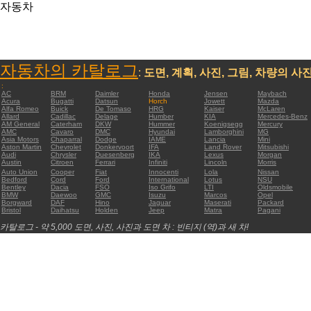
자동차
자동차의 카탈로그
:
도면, 계획, 사진, 그림, 차량의 사
:
AC
BRM
Daimler
Honda
Jensen
Maybach
Acura
Bugatti
Datsun
Horch
Jowett
Mazda
Alfa Romeo
Buick
De Tomaso
HRG
Kaiser
McLaren
Allard
Cadillac
Delage
Humber
KIA
Mercedes-Benz
AM General
Caterham
DKW
Hummer
Koenigsegg
Mercury
AMC
Cavaro
DMC
Hyundai
Lamborghini
MG
Asia Motors
Chaparral
Dodge
IAME
Lancia
Mini
Aston Martin
Chevrolet
Donkervoort
IFA
Land Rover
Mitsubishi
Audi
Chrysler
Duesenberg
IKA
Lexus
Morgan
Austin
Citroen
Ferrari
Infiniti
Lincoln
Morris
Auto Union
Cooper
Fiat
Innocenti
Lola
Nissan
Bedford
Cord
Ford
International
Lotus
NSU
Bentley
Dacia
FSO
Iso Grifo
LTI
Oldsmobile
BMW
Daewoo
GMC
Isuzu
Marcos
Opel
Borgward
DAF
Hino
Jaguar
Maserati
Packard
Bristol
Daihatsu
Holden
Jeep
Matra
Pagani
카탈로그 - 약 5,000 도면, 사진, 사진과 도면 차 : 빈티지 (역)과 새 차!