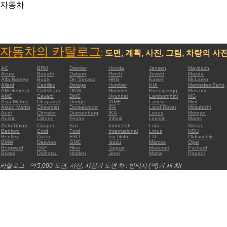
자동차
자동차의 카탈로그
:
도면, 계획, 사진, 그림, 차량의 사
:
AC
BRM
Daimler
Honda
Jensen
Maybach
Acura
Bugatti
Datsun
Horch
Jowett
Mazda
Alfa Romeo
Buick
De Tomaso
HRG
Kaiser
McLaren
Allard
Cadillac
Delage
Humber
KIA
Mercedes-Benz
AM General
Caterham
DKW
Hummer
Koenigsegg
Mercury
AMC
Cavaro
DMC
Hyundai
Lamborghini
MG
Asia Motors
Chaparral
Dodge
IAME
Lancia
Mini
Aston Martin
Chevrolet
Donkervoort
IFA
Land Rover
Mitsubishi
Audi
Chrysler
Duesenberg
IKA
Lexus
Morgan
Austin
Citroen
Ferrari
Infiniti
Lincoln
Morris
Auto Union
Cooper
Fiat
Innocenti
Lola
Nissan
Bedford
Cord
Ford
International
Lotus
NSU
Bentley
Dacia
FSO
Iso Grifo
LTI
Oldsmobile
BMW
Daewoo
GMC
Isuzu
Marcos
Opel
Borgward
DAF
Hino
Jaguar
Maserati
Packard
Bristol
Daihatsu
Holden
Jeep
Matra
Pagani
카탈로그 - 약 5,000 도면, 사진, 사진과 도면 차 : 빈티지 (역)과 새 차!