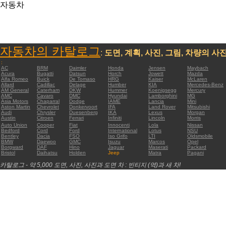
자동차
자동차의 카탈로그
:
도면, 계획, 사진, 그림, 차량의 사
:
AC
BRM
Daimler
Honda
Jensen
Maybach
Acura
Bugatti
Datsun
Horch
Jowett
Mazda
Alfa Romeo
Buick
De Tomaso
HRG
Kaiser
McLaren
Allard
Cadillac
Delage
Humber
KIA
Mercedes-Benz
AM General
Caterham
DKW
Hummer
Koenigsegg
Mercury
AMC
Cavaro
DMC
Hyundai
Lamborghini
MG
Asia Motors
Chaparral
Dodge
IAME
Lancia
Mini
Aston Martin
Chevrolet
Donkervoort
IFA
Land Rover
Mitsubishi
Audi
Chrysler
Duesenberg
IKA
Lexus
Morgan
Austin
Citroen
Ferrari
Infiniti
Lincoln
Morris
Auto Union
Cooper
Fiat
Innocenti
Lola
Nissan
Bedford
Cord
Ford
International
Lotus
NSU
Bentley
Dacia
FSO
Iso Grifo
LTI
Oldsmobile
BMW
Daewoo
GMC
Isuzu
Marcos
Opel
Borgward
DAF
Hino
Jaguar
Maserati
Packard
Bristol
Daihatsu
Holden
Jeep
Matra
Pagani
카탈로그 - 약 5,000 도면, 사진, 사진과 도면 차 : 빈티지 (역)과 새 차!