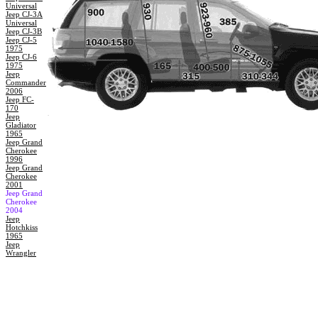
Universal
Jeep CJ-3A
Universal
Jeep CJ-3B
Jeep CJ-5
1975
Jeep CJ-6
1975
Jeep
Commander
2006
Jeep FC-
170
Jeep
Gladiator
1965
Jeep Grand
Cherokee
1996
Jeep Grand
Cherokee
2001
Jeep Grand
Cherokee
2004
Jeep
Hotchkiss
1965
Jeep
Wrangler