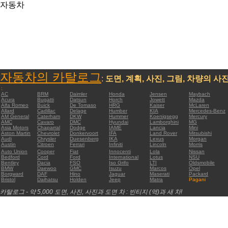
자동차
자동차의 카탈로그
:
도면, 계획, 사진, 그림, 차량의 사
:
AC
BRM
Daimler
Honda
Jensen
Maybach
Acura
Bugatti
Datsun
Horch
Jowett
Mazda
Alfa Romeo
Buick
De Tomaso
HRG
Kaiser
McLaren
Allard
Cadillac
Delage
Humber
KIA
Mercedes-Benz
AM General
Caterham
DKW
Hummer
Koenigsegg
Mercury
AMC
Cavaro
DMC
Hyundai
Lamborghini
MG
Asia Motors
Chaparral
Dodge
IAME
Lancia
Mini
Aston Martin
Chevrolet
Donkervoort
IFA
Land Rover
Mitsubishi
Audi
Chrysler
Duesenberg
IKA
Lexus
Morgan
Austin
Citroen
Ferrari
Infiniti
Lincoln
Morris
Auto Union
Cooper
Fiat
Innocenti
Lola
Nissan
Bedford
Cord
Ford
International
Lotus
NSU
Bentley
Dacia
FSO
Iso Grifo
LTI
Oldsmobile
BMW
Daewoo
GMC
Isuzu
Marcos
Opel
Borgward
DAF
Hino
Jaguar
Maserati
Packard
Bristol
Daihatsu
Holden
Jeep
Matra
Pagani
카탈로그 - 약 5,000 도면, 사진, 사진과 도면 차 : 빈티지 (역)과 새 차!