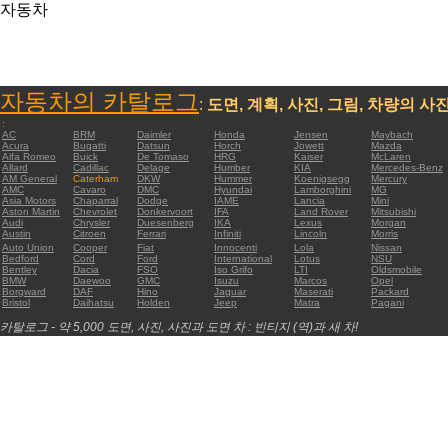
자동차
자동차의 카탈로그
:
도면, 계획, 사진, 그림, 차량의 사
:
AC
BRM
Daimler
Honda
Jensen
Maybach
Acura
Bugatti
Datsun
Horch
Jowett
Mazda
Alfa Romeo
Buick
De Tomaso
HRG
Kaiser
McLaren
Allard
Cadillac
Delage
Humber
KIA
Mercedes-Benz
AM General
Caterham
DKW
Hummer
Koenigsegg
Mercury
AMC
Cavaro
DMC
Hyundai
Lamborghini
MG
Asia Motors
Chaparral
Dodge
IAME
Lancia
Mini
Aston Martin
Chevrolet
Donkervoort
IFA
Land Rover
Mitsubishi
Audi
Chrysler
Duesenberg
IKA
Lexus
Morgan
Austin
Citroen
Ferrari
Infiniti
Lincoln
Morris
Auto Union
Cooper
Fiat
Innocenti
Lola
Nissan
Bedford
Cord
Ford
International
Lotus
NSU
Bentley
Dacia
FSO
Iso Grifo
LTI
Oldsmobile
BMW
Daewoo
GMC
Isuzu
Marcos
Opel
Borgward
DAF
Hino
Jaguar
Maserati
Packard
Bristol
Daihatsu
Holden
Jeep
Matra
Pagani
카탈로그 - 약 5,000 도면, 사진, 사진과 도면 차 : 빈티지 (역)과 새 차!