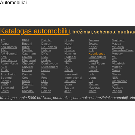
Automobiliai
Katalogas automobilių
:
brėžiniai, schemos, nuotrau
:
AC
BRM
Daimler
Honda
Jensen
Maybach
Acura
Bugatti
Datsun
Horch
Jowett
Mazda
Alfa Romeo
Buick
De Tomaso
HRG
Kaiser
McLaren
Allard
Cadillac
Delage
Humber
KIA
Mercedes-Benz
AM General
Caterham
DKW
Hummer
Koenigsegg
Mercury
AMC
Cavaro
DMC
Hyundai
Lamborghini
MG
Asia Motors
Chaparral
Dodge
IAME
Lancia
Mini
Aston Martin
Chevrolet
Donkervoort
IFA
Land Rover
Mitsubishi
Audi
Chrysler
Duesenberg
IKA
Lexus
Morgan
Austin
Citroen
Ferrari
Infiniti
Lincoln
Morris
Auto Union
Cooper
Fiat
Innocenti
Lola
Nissan
Bedford
Cord
Ford
International
Lotus
NSU
Bentley
Dacia
FSO
Iso Grifo
LTI
Oldsmobile
BMW
Daewoo
GMC
Isuzu
Marcos
Opel
Borgward
DAF
Hino
Jaguar
Maserati
Packard
Bristol
Daihatsu
Holden
Jeep
Matra
Pagani
Katalogas - apie 5000 brėžiniai, nuotraukos, nuotraukos ir brėžiniai automobilį: Vin