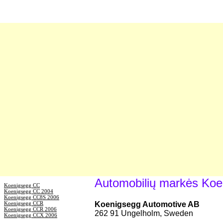
Automobilių markės Koe
Koenigsegg CC
Koenigsegg CC 2004
Koenigsegg CC8S 2006
Koenigsegg CCR
Koenigsegg Automotive AB
Koenigsegg CCR 2006
262 91 Ungelholm, Sweden
Koenigsegg CCX 2006