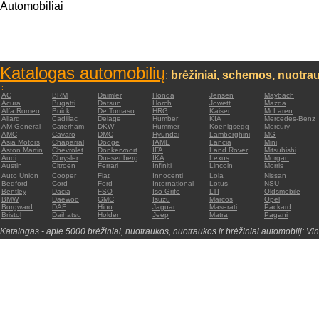
Automobiliai
Katalogas automobilių
:
brėžiniai, schemos, nuotrau
:
AC
BRM
Daimler
Honda
Jensen
Maybach
Acura
Bugatti
Datsun
Horch
Jowett
Mazda
Alfa Romeo
Buick
De Tomaso
HRG
Kaiser
McLaren
Allard
Cadillac
Delage
Humber
KIA
Mercedes-Benz
AM General
Caterham
DKW
Hummer
Koenigsegg
Mercury
AMC
Cavaro
DMC
Hyundai
Lamborghini
MG
Asia Motors
Chaparral
Dodge
IAME
Lancia
Mini
Aston Martin
Chevrolet
Donkervoort
IFA
Land Rover
Mitsubishi
Audi
Chrysler
Duesenberg
IKA
Lexus
Morgan
Austin
Citroen
Ferrari
Infiniti
Lincoln
Morris
Auto Union
Cooper
Fiat
Innocenti
Lola
Nissan
Bedford
Cord
Ford
International
Lotus
NSU
Bentley
Dacia
FSO
Iso Grifo
LTI
Oldsmobile
BMW
Daewoo
GMC
Isuzu
Marcos
Opel
Borgward
DAF
Hino
Jaguar
Maserati
Packard
Bristol
Daihatsu
Holden
Jeep
Matra
Pagani
Katalogas - apie 5000 brėžiniai, nuotraukos, nuotraukos ir brėžiniai automobilį: Vin