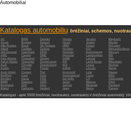
Automobiliai
Katalogas automobilių
:
brėžiniai, schemos, nuotrau
:
AC
BRM
Daimler
Honda
Jensen
Maybach
Acura
Bugatti
Datsun
Horch
Jowett
Mazda
Alfa Romeo
Buick
De Tomaso
HRG
Kaiser
McLaren
Allard
Cadillac
Delage
Humber
KIA
Mercedes-Benz
AM General
Caterham
DKW
Hummer
Koenigsegg
Mercury
AMC
Cavaro
DMC
Hyundai
Lamborghini
MG
Asia Motors
Chaparral
Dodge
IAME
Lancia
Mini
Aston Martin
Chevrolet
Donkervoort
IFA
Land Rover
Mitsubishi
Audi
Chrysler
Duesenberg
IKA
Lexus
Morgan
Austin
Citroen
Ferrari
Infiniti
Lincoln
Morris
Auto Union
Cooper
Fiat
Innocenti
Lola
Nissan
Bedford
Cord
Ford
International
Lotus
NSU
Bentley
Dacia
FSO
Iso Grifo
LTI
Oldsmobile
BMW
Daewoo
GMC
Isuzu
Marcos
Opel
Borgward
DAF
Hino
Jaguar
Maserati
Packard
Bristol
Daihatsu
Holden
Jeep
Matra
Pagani
Katalogas - apie 5000 brėžiniai, nuotraukos, nuotraukos ir brėžiniai automobilį: Vin