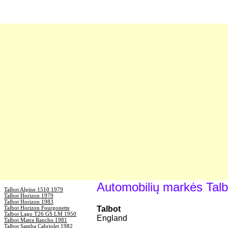
Automobilių markės Talb
Talbot Alpine 1510 1979
Talbot Horizon 1979
Talbot Horizon 1983
Talbot Horizon Fourgonette
Talbot
Talbot Lago T26 GS LM 1950
England
Talbot Matra Rancho 1981
Talbot Samba Cabriolet 1982