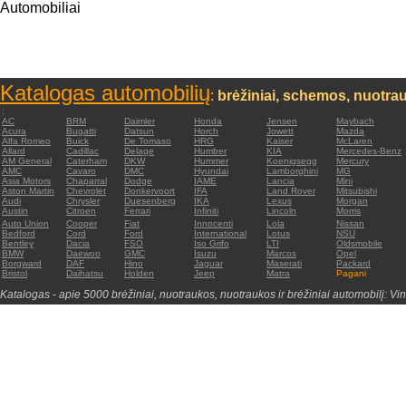
Automobiliai
Katalogas automobilių
:
brėžiniai, schemos, nuotrau
:
AC
BRM
Daimler
Honda
Jensen
Maybach
Acura
Bugatti
Datsun
Horch
Jowett
Mazda
Alfa Romeo
Buick
De Tomaso
HRG
Kaiser
McLaren
Allard
Cadillac
Delage
Humber
KIA
Mercedes-Benz
AM General
Caterham
DKW
Hummer
Koenigsegg
Mercury
AMC
Cavaro
DMC
Hyundai
Lamborghini
MG
Asia Motors
Chaparral
Dodge
IAME
Lancia
Mini
Aston Martin
Chevrolet
Donkervoort
IFA
Land Rover
Mitsubishi
Audi
Chrysler
Duesenberg
IKA
Lexus
Morgan
Austin
Citroen
Ferrari
Infiniti
Lincoln
Morris
Auto Union
Cooper
Fiat
Innocenti
Lola
Nissan
Bedford
Cord
Ford
International
Lotus
NSU
Bentley
Dacia
FSO
Iso Grifo
LTI
Oldsmobile
BMW
Daewoo
GMC
Isuzu
Marcos
Opel
Borgward
DAF
Hino
Jaguar
Maserati
Packard
Bristol
Daihatsu
Holden
Jeep
Matra
Pagani
Katalogas - apie 5000 brėžiniai, nuotraukos, nuotraukos ir brėžiniai automobilį: Vin