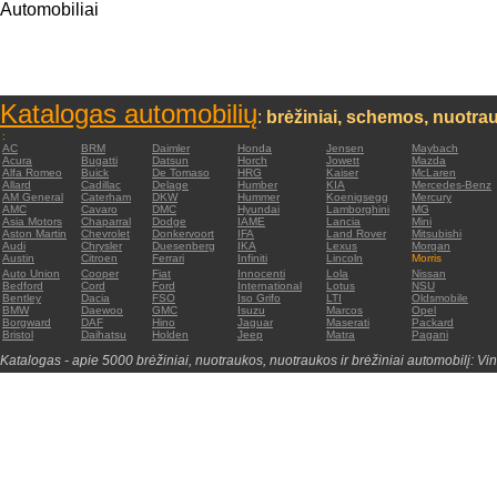
Automobiliai
Katalogas automobilių
:
brėžiniai, schemos, nuotrau
:
AC
BRM
Daimler
Honda
Jensen
Maybach
Acura
Bugatti
Datsun
Horch
Jowett
Mazda
Alfa Romeo
Buick
De Tomaso
HRG
Kaiser
McLaren
Allard
Cadillac
Delage
Humber
KIA
Mercedes-Benz
AM General
Caterham
DKW
Hummer
Koenigsegg
Mercury
AMC
Cavaro
DMC
Hyundai
Lamborghini
MG
Asia Motors
Chaparral
Dodge
IAME
Lancia
Mini
Aston Martin
Chevrolet
Donkervoort
IFA
Land Rover
Mitsubishi
Audi
Chrysler
Duesenberg
IKA
Lexus
Morgan
Austin
Citroen
Ferrari
Infiniti
Lincoln
Morris
Auto Union
Cooper
Fiat
Innocenti
Lola
Nissan
Bedford
Cord
Ford
International
Lotus
NSU
Bentley
Dacia
FSO
Iso Grifo
LTI
Oldsmobile
BMW
Daewoo
GMC
Isuzu
Marcos
Opel
Borgward
DAF
Hino
Jaguar
Maserati
Packard
Bristol
Daihatsu
Holden
Jeep
Matra
Pagani
Katalogas - apie 5000 brėžiniai, nuotraukos, nuotraukos ir brėžiniai automobilį: Vin