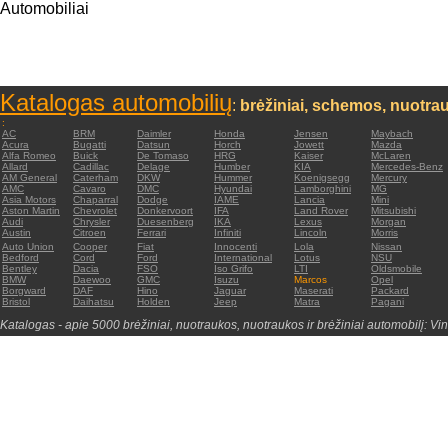
Automobiliai
Katalogas automobilių
:
brėžiniai, schemos, nuotrau
:
AC
BRM
Daimler
Honda
Jensen
Maybach
Acura
Bugatti
Datsun
Horch
Jowett
Mazda
Alfa Romeo
Buick
De Tomaso
HRG
Kaiser
McLaren
Allard
Cadillac
Delage
Humber
KIA
Mercedes-Benz
AM General
Caterham
DKW
Hummer
Koenigsegg
Mercury
AMC
Cavaro
DMC
Hyundai
Lamborghini
MG
Asia Motors
Chaparral
Dodge
IAME
Lancia
Mini
Aston Martin
Chevrolet
Donkervoort
IFA
Land Rover
Mitsubishi
Audi
Chrysler
Duesenberg
IKA
Lexus
Morgan
Austin
Citroen
Ferrari
Infiniti
Lincoln
Morris
Auto Union
Cooper
Fiat
Innocenti
Lola
Nissan
Bedford
Cord
Ford
International
Lotus
NSU
Bentley
Dacia
FSO
Iso Grifo
LTI
Oldsmobile
BMW
Daewoo
GMC
Isuzu
Marcos
Opel
Borgward
DAF
Hino
Jaguar
Maserati
Packard
Bristol
Daihatsu
Holden
Jeep
Matra
Pagani
Katalogas - apie 5000 brėžiniai, nuotraukos, nuotraukos ir brėžiniai automobilį: Vin