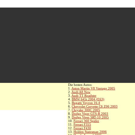
Die besten Autos:
1.
Aston Martin V8 Vantage 2005
2.
Audi A8 New
3.
Audi TT Roadster
4.
BMW 645i 2004 (E63)
5.
Bugatti Veyron 16.4
6.
Chevrolet Corvette C6 Z06 2003
7.
Chrysler 300C 2005
8.
Dodge Viper GTS-R 2003
9.
Dodge Viper SRT-10 2005
10.
Ferrari 360 Spider
11.
Ferrari F355
12.
Ferrari F430
13.
Holden Statesman 2006