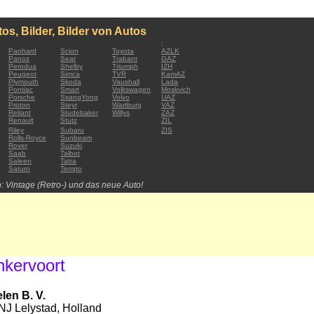
os, Bilder, Bilder von Autos
:
Panhard
Scion
Toyota
AZLK
Panoz
Seat
Trabant
GAZ
Perodua
Shelby
Triumph
IZH
Peugeot
Simca
TVR
KamAZ
Plymouth
Skoda
Vauxhall
Lada
Pontiac
Smart
Volkswagen
Moskvich
Porsche
SsangYong
Volvo
UAZ
Proton
Steyr
Wartburg
VAZ
Reliant
Studebaker
Willys
ZAZ
Renault
Stutz
ZIL
Riley
Subaru
ZIS
Rolls-Royce
Sunbeam
Rover
Suzuki
Saab
Talbot
Saleen
Tatra
Saturn
Tempo
: Vintage (Retro-) und das neue Auto!
kervoort
en B. V.
NJ Lelystad, Holland