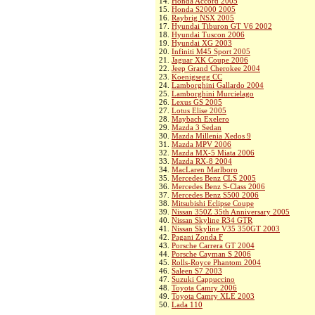
14.
Honda Accord 2005
15.
Honda S2000 2005
16.
Raybrig NSX 2005
17.
Hyundai Tiburon GT V6 2002
18.
Hyundai Tuscon 2006
19.
Hyundai XG 2003
20.
Infiniti M45 Sport 2005
21.
Jaguar XK Coupe 2006
22.
Jeep Grand Cherokee 2004
23.
Koenigsegg CC
24.
Lamborghini Gallardo 2004
25.
Lamborghini Murcielago
26.
Lexus GS 2005
27.
Lotus Elise 2005
28.
Maybach Exelero
29.
Mazda 3 Sedan
30.
Mazda Millenia Xedos 9
31.
Mazda MPV 2006
32.
Mazda MX-5 Miata 2006
33.
Mazda RX-8 2004
34.
MacLaren Marlboro
35.
Mercedes Benz CLS 2005
36.
Mercedes Benz S-Class 2006
37.
Mercedes Benz S500 2006
38.
Mitsubishi Eclipse Coupe
39.
Nissan 350Z 35th Anniversary 2005
40.
Nissan Skyline R34 GTR
41.
Nissan Skyline V35 350GT 2003
42.
Pagani Zonda F
43.
Porsche Carrera GT 2004
44.
Porsche Cayman S 2006
45.
Rolls-Royce Phantom 2004
46.
Saleen S7 2003
47.
Suzuki Cappuccino
48.
Toyota Camry 2006
49.
Toyota Camry XLE 2003
50.
Lada 110