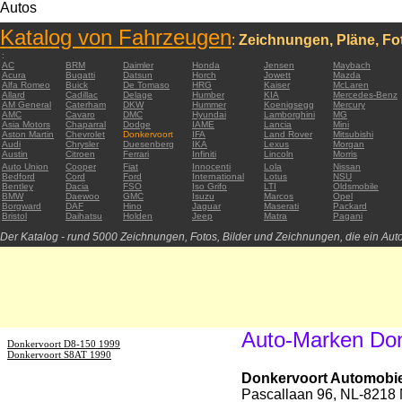
Autos
Katalog von Fahrzeugen
:
Zeichnungen, Pläne, Fot
:
AC
BRM
Daimler
Honda
Jensen
Maybach
Acura
Bugatti
Datsun
Horch
Jowett
Mazda
Alfa Romeo
Buick
De Tomaso
HRG
Kaiser
McLaren
Allard
Cadillac
Delage
Humber
KIA
Mercedes-Benz
AM General
Caterham
DKW
Hummer
Koenigsegg
Mercury
AMC
Cavaro
DMC
Hyundai
Lamborghini
MG
Asia Motors
Chaparral
Dodge
IAME
Lancia
Mini
Aston Martin
Chevrolet
Donkervoort
IFA
Land Rover
Mitsubishi
Audi
Chrysler
Duesenberg
IKA
Lexus
Morgan
Austin
Citroen
Ferrari
Infiniti
Lincoln
Morris
Auto Union
Cooper
Fiat
Innocenti
Lola
Nissan
Bedford
Cord
Ford
International
Lotus
NSU
Bentley
Dacia
FSO
Iso Grifo
LTI
Oldsmobile
BMW
Daewoo
GMC
Isuzu
Marcos
Opel
Borgward
DAF
Hino
Jaguar
Maserati
Packard
Bristol
Daihatsu
Holden
Jeep
Matra
Pagani
Der Katalog - rund 5000 Zeichnungen, Fotos, Bilder und Zeichnungen, die ein Auto
Auto-Marken Don
Donkervoort D8-150 1999
Donkervoort S8AT 1990
Donkervoort Automobiel
Pascallaan 96, NL-8218 