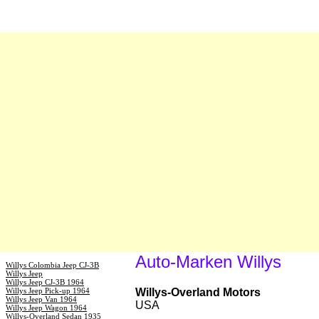
Auto-Marken Willys
Willys Colombia Jeep CJ-3B
Willys Jeep
Willys Jeep CJ-3B 1964
Willys Jeep Pick-up 1964
Willys-Overland Motors
Willys Jeep Van 1964
USA
Willys Jeep Wagon 1964
Willys-Overland Sedan 1935