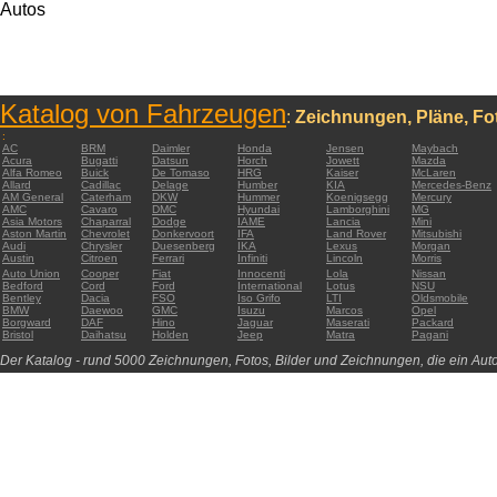
Autos
Katalog von Fahrzeugen
:
Zeichnungen, Pläne, Fot
:
AC
BRM
Daimler
Honda
Jensen
Maybach
Acura
Bugatti
Datsun
Horch
Jowett
Mazda
Alfa Romeo
Buick
De Tomaso
HRG
Kaiser
McLaren
Allard
Cadillac
Delage
Humber
KIA
Mercedes-Benz
AM General
Caterham
DKW
Hummer
Koenigsegg
Mercury
AMC
Cavaro
DMC
Hyundai
Lamborghini
MG
Asia Motors
Chaparral
Dodge
IAME
Lancia
Mini
Aston Martin
Chevrolet
Donkervoort
IFA
Land Rover
Mitsubishi
Audi
Chrysler
Duesenberg
IKA
Lexus
Morgan
Austin
Citroen
Ferrari
Infiniti
Lincoln
Morris
Auto Union
Cooper
Fiat
Innocenti
Lola
Nissan
Bedford
Cord
Ford
International
Lotus
NSU
Bentley
Dacia
FSO
Iso Grifo
LTI
Oldsmobile
BMW
Daewoo
GMC
Isuzu
Marcos
Opel
Borgward
DAF
Hino
Jaguar
Maserati
Packard
Bristol
Daihatsu
Holden
Jeep
Matra
Pagani
Der Katalog - rund 5000 Zeichnungen, Fotos, Bilder und Zeichnungen, die ein Auto