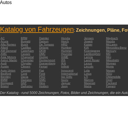
Autos
Katalog von Fahrzeugen
:
Zeichnungen, Pläne, Fot
:
AC
BRM
Daimler
Honda
Jensen
Maybach
Acura
Bugatti
Datsun
Horch
Jowett
Mazda
Alfa Romeo
Buick
De Tomaso
HRG
Kaiser
McLaren
Allard
Cadillac
Delage
Humber
KIA
Mercedes-Benz
AM General
Caterham
DKW
Hummer
Koenigsegg
Mercury
AMC
Cavaro
DMC
Hyundai
Lamborghini
MG
Asia Motors
Chaparral
Dodge
IAME
Lancia
Mini
Aston Martin
Chevrolet
Donkervoort
IFA
Land Rover
Mitsubishi
Audi
Chrysler
Duesenberg
IKA
Lexus
Morgan
Austin
Citroen
Ferrari
Infiniti
Lincoln
Morris
Auto Union
Cooper
Fiat
Innocenti
Lola
Nissan
Bedford
Cord
Ford
International
Lotus
NSU
Bentley
Dacia
FSO
Iso Grifo
LTI
Oldsmobile
BMW
Daewoo
GMC
Isuzu
Marcos
Opel
Borgward
DAF
Hino
Jaguar
Maserati
Packard
Bristol
Daihatsu
Holden
Jeep
Matra
Pagani
Der Katalog - rund 5000 Zeichnungen, Fotos, Bilder und Zeichnungen, die ein Auto