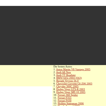
Die besten Autos:
1.
Aston Martin V8 Vantage 2005
2.
Audi A8 New
3.
Audi TT Roadster
4.
BMW 645i 2004 (E63)
5.
Bugatti Veyron 16.4
6.
Chevrolet Corvette C6 Z06 2003
7.
Chrysler 300C 2005
8.
Dodge Viper GTS-R 2003
9.
Dodge Viper SRT-10 2005
10.
Ferrari 360 Spider
11.
Ferrari F355
12.
Ferrari F430
13.
Holden Statesman 2006