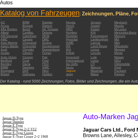
Autos
Katalog von Fahrzeugen
:
Zeichnungen, Pläne, Fot
:
AC
BRM
Daimler
Honda
Jensen
Maybach
Acura
Bugatti
Datsun
Horch
Jowett
Mazda
Alfa Romeo
Buick
De Tomaso
HRG
Kaiser
McLaren
Allard
Cadillac
Delage
Humber
KIA
Mercedes-Benz
AM General
Caterham
DKW
Hummer
Koenigsegg
Mercury
AMC
Cavaro
DMC
Hyundai
Lamborghini
MG
Asia Motors
Chaparral
Dodge
IAME
Lancia
Mini
Aston Martin
Chevrolet
Donkervoort
IFA
Land Rover
Mitsubishi
Audi
Chrysler
Duesenberg
IKA
Lexus
Morgan
Austin
Citroen
Ferrari
Infiniti
Lincoln
Morris
Auto Union
Cooper
Fiat
Innocenti
Lola
Nissan
Bedford
Cord
Ford
International
Lotus
NSU
Bentley
Dacia
FSO
Iso Grifo
LTI
Oldsmobile
BMW
Daewoo
GMC
Isuzu
Marcos
Opel
Borgward
DAF
Hino
Jaguar
Maserati
Packard
Bristol
Daihatsu
Holden
Jeep
Matra
Pagani
Der Katalog - rund 5000 Zeichnungen, Fotos, Bilder und Zeichnungen, die ein Auto
Auto-Marken Ja
Jaguar D-Type
Jaguar Daimler
Jaguar E Type
Jaguar E-Type 2+2 V12
Jaguar Cars Ltd., For
Jaguar E-Type Coupe
Browns Lane, Allesley, 
Jaguar E-Type Coupe 2+2 1968