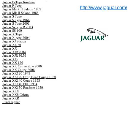
Jaguar E-Type Roadster
Jaguar F Type
http://www.jaguar.com/
Jaguar Mark II Saloon 1959
Jaguar Mk.II Saloon 1968
Jaguar S Type
Jaguar S Type 1966
Jaguar S Type 2001
Jaguar S-Type R 2003
Jaguar SS 100
Jaguar X Type
Jaguar X-type 2004
Jaguar XJ Station
Jaguar XJ220
Jaguar XJ6
Jaguar XJR 2004
Jaguar XJR-9LM
Jaguar XJS
Jaguar XK 120
Jaguar XK Convertible 2006
Jaguar XK Coupe 2006
Jaguar XK120 1949
Jaguar XK120 Drop Head Coupe 1950
Jaguar XK140 Coupe 1955
Jaguar XK140 FHC 1954
Jaguar XK150 Roadster 1959
Jaguar XK8
Jaguar XK8 Cabrio
Jaguar XKR
Lister Jaguar