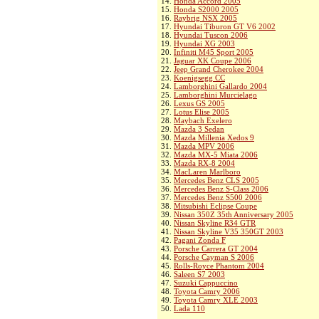
14.
Honda Accord 2005
15.
Honda S2000 2005
16.
Raybrig NSX 2005
17.
Hyundai Tiburon GT V6 2002
18.
Hyundai Tuscon 2006
19.
Hyundai XG 2003
20.
Infiniti M45 Sport 2005
21.
Jaguar XK Coupe 2006
22.
Jeep Grand Cherokee 2004
23.
Koenigsegg CC
24.
Lamborghini Gallardo 2004
25.
Lamborghini Murcielago
26.
Lexus GS 2005
27.
Lotus Elise 2005
28.
Maybach Exelero
29.
Mazda 3 Sedan
30.
Mazda Millenia Xedos 9
31.
Mazda MPV 2006
32.
Mazda MX-5 Miata 2006
33.
Mazda RX-8 2004
34.
MacLaren Marlboro
35.
Mercedes Benz CLS 2005
36.
Mercedes Benz S-Class 2006
37.
Mercedes Benz S500 2006
38.
Mitsubishi Eclipse Coupe
39.
Nissan 350Z 35th Anniversary 2005
40.
Nissan Skyline R34 GTR
41.
Nissan Skyline V35 350GT 2003
42.
Pagani Zonda F
43.
Porsche Carrera GT 2004
44.
Porsche Cayman S 2006
45.
Rolls-Royce Phantom 2004
46.
Saleen S7 2003
47.
Suzuki Cappuccino
48.
Toyota Camry 2006
49.
Toyota Camry XLE 2003
50.
Lada 110