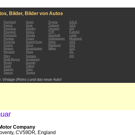
os, Bilder, Bilder von Autos
:
Panhard
Scion
Toyota
AZLK
Panoz
Seat
Trabant
GAZ
Perodua
Shelby
Triumph
IZH
Peugeot
Simca
TVR
KamAZ
Plymouth
Skoda
Vauxhall
Lada
Pontiac
Smart
Volkswagen
Moskvich
Porsche
SsangYong
Volvo
UAZ
Proton
Steyr
Wartburg
VAZ
Reliant
Studebaker
Willys
ZAZ
Renault
Stutz
ZIL
Riley
Subaru
ZIS
Rolls-Royce
Sunbeam
Rover
Suzuki
Saab
Talbot
Saleen
Tatra
Saturn
Tempo
: Vintage (Retro-) und das neue Auto!
guar
d Motor Company
Coventy, CV59DR, England