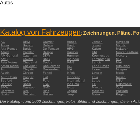
Autos
Katalog von Fahrzeugen
:
Zeichnungen, Pläne, Fot
:
AC
BRM
Daimler
Honda
Jensen
Maybach
Acura
Bugatti
Datsun
Horch
Jowett
Mazda
Alfa Romeo
Buick
De Tomaso
HRG
Kaiser
McLaren
Allard
Cadillac
Delage
Humber
KIA
Mercedes-Benz
AM General
Caterham
DKW
Hummer
Koenigsegg
Mercury
AMC
Cavaro
DMC
Hyundai
Lamborghini
MG
Asia Motors
Chaparral
Dodge
IAME
Lancia
Mini
Aston Martin
Chevrolet
Donkervoort
IFA
Land Rover
Mitsubishi
Audi
Chrysler
Duesenberg
IKA
Lexus
Morgan
Austin
Citroen
Ferrari
Infiniti
Lincoln
Morris
Auto Union
Cooper
Fiat
Innocenti
Lola
Nissan
Bedford
Cord
Ford
International
Lotus
NSU
Bentley
Dacia
FSO
Iso Grifo
LTI
Oldsmobile
BMW
Daewoo
GMC
Isuzu
Marcos
Opel
Borgward
DAF
Hino
Jaguar
Maserati
Packard
Bristol
Daihatsu
Holden
Jeep
Matra
Pagani
Der Katalog - rund 5000 Zeichnungen, Fotos, Bilder und Zeichnungen, die ein Auto