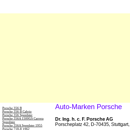
Auto-Marken Porsche
Porsche 356 B
Porsche 356 B Cabrio
Porsche 356 Speedster
Porsche 356A 1500GS Carrera
Dr. Ing. h. c. F. Porsche AG
Speedster
Porscheplatz 42, D-70435, Stuttgar
Porsche 356A Speedster 1955
Porsche 718-8 1962