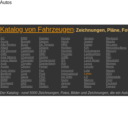
Autos
Katalog von Fahrzeugen
:
Zeichnungen, Pläne, Fot
:
AC
BRM
Daimler
Honda
Jensen
Maybach
Acura
Bugatti
Datsun
Horch
Jowett
Mazda
Alfa Romeo
Buick
De Tomaso
HRG
Kaiser
McLaren
Allard
Cadillac
Delage
Humber
KIA
Mercedes-Benz
AM General
Caterham
DKW
Hummer
Koenigsegg
Mercury
AMC
Cavaro
DMC
Hyundai
Lamborghini
MG
Asia Motors
Chaparral
Dodge
IAME
Lancia
Mini
Aston Martin
Chevrolet
Donkervoort
IFA
Land Rover
Mitsubishi
Audi
Chrysler
Duesenberg
IKA
Lexus
Morgan
Austin
Citroen
Ferrari
Infiniti
Lincoln
Morris
Auto Union
Cooper
Fiat
Innocenti
Lola
Nissan
Bedford
Cord
Ford
International
Lotus
NSU
Bentley
Dacia
FSO
Iso Grifo
LTI
Oldsmobile
BMW
Daewoo
GMC
Isuzu
Marcos
Opel
Borgward
DAF
Hino
Jaguar
Maserati
Packard
Bristol
Daihatsu
Holden
Jeep
Matra
Pagani
Der Katalog - rund 5000 Zeichnungen, Fotos, Bilder und Zeichnungen, die ein Auto