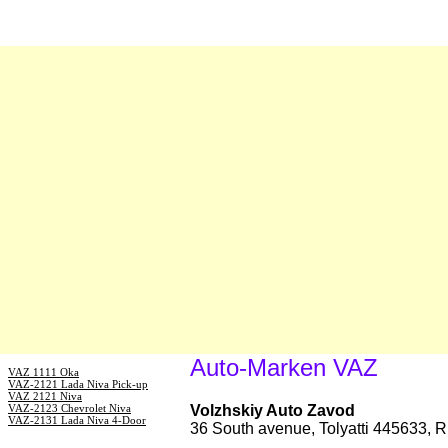
Auto-Marken VAZ
VAZ 1111 Oka
VAZ-2121 Lada Niva Pick-up
VAZ 2121 Niva
VAZ-2123 Chevrolet Niva
Volzhskiy Auto Zavod
VAZ-2131 Lada Niva 4-Door
36 South avenue, Tolyatti 445633, 