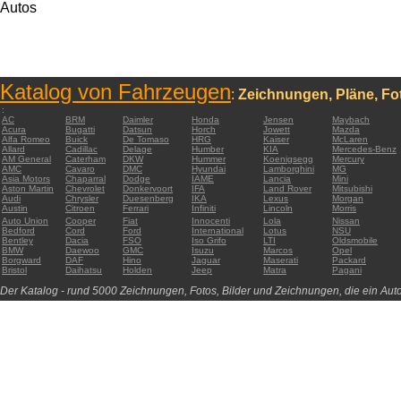
Autos
Katalog von Fahrzeugen
:
Zeichnungen, Pläne, Fot
:
AC
BRM
Daimler
Honda
Jensen
Maybach
Acura
Bugatti
Datsun
Horch
Jowett
Mazda
Alfa Romeo
Buick
De Tomaso
HRG
Kaiser
McLaren
Allard
Cadillac
Delage
Humber
KIA
Mercedes-Benz
AM General
Caterham
DKW
Hummer
Koenigsegg
Mercury
AMC
Cavaro
DMC
Hyundai
Lamborghini
MG
Asia Motors
Chaparral
Dodge
IAME
Lancia
Mini
Aston Martin
Chevrolet
Donkervoort
IFA
Land Rover
Mitsubishi
Audi
Chrysler
Duesenberg
IKA
Lexus
Morgan
Austin
Citroen
Ferrari
Infiniti
Lincoln
Morris
Auto Union
Cooper
Fiat
Innocenti
Lola
Nissan
Bedford
Cord
Ford
International
Lotus
NSU
Bentley
Dacia
FSO
Iso Grifo
LTI
Oldsmobile
BMW
Daewoo
GMC
Isuzu
Marcos
Opel
Borgward
DAF
Hino
Jaguar
Maserati
Packard
Bristol
Daihatsu
Holden
Jeep
Matra
Pagani
Der Katalog - rund 5000 Zeichnungen, Fotos, Bilder und Zeichnungen, die ein Auto