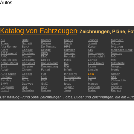
Autos
Katalog von Fahrzeugen
:
Zeichnungen, Pläne, Fot
:
AC
BRM
Daimler
Honda
Jensen
Maybach
Acura
Bugatti
Datsun
Horch
Jowett
Mazda
Alfa Romeo
Buick
De Tomaso
HRG
Kaiser
McLaren
Allard
Cadillac
Delage
Humber
KIA
Mercedes-Benz
AM General
Caterham
DKW
Hummer
Koenigsegg
Mercury
AMC
Cavaro
DMC
Hyundai
Lamborghini
MG
Asia Motors
Chaparral
Dodge
IAME
Lancia
Mini
Aston Martin
Chevrolet
Donkervoort
IFA
Land Rover
Mitsubishi
Audi
Chrysler
Duesenberg
IKA
Lexus
Morgan
Austin
Citroen
Ferrari
Infiniti
Lincoln
Morris
Auto Union
Cooper
Fiat
Innocenti
Lola
Nissan
Bedford
Cord
Ford
International
Lotus
NSU
Bentley
Dacia
FSO
Iso Grifo
LTI
Oldsmobile
BMW
Daewoo
GMC
Isuzu
Marcos
Opel
Borgward
DAF
Hino
Jaguar
Maserati
Packard
Bristol
Daihatsu
Holden
Jeep
Matra
Pagani
Der Katalog - rund 5000 Zeichnungen, Fotos, Bilder und Zeichnungen, die ein Auto