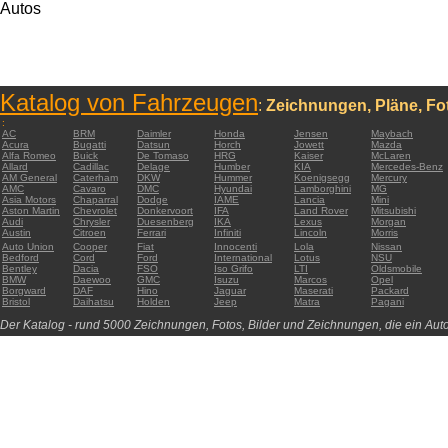
Autos
Katalog von Fahrzeugen
:
Zeichnungen, Pläne, Fot
:
AC
BRM
Daimler
Honda
Jensen
Maybach
Acura
Bugatti
Datsun
Horch
Jowett
Mazda
Alfa Romeo
Buick
De Tomaso
HRG
Kaiser
McLaren
Allard
Cadillac
Delage
Humber
KIA
Mercedes-Benz
AM General
Caterham
DKW
Hummer
Koenigsegg
Mercury
AMC
Cavaro
DMC
Hyundai
Lamborghini
MG
Asia Motors
Chaparral
Dodge
IAME
Lancia
Mini
Aston Martin
Chevrolet
Donkervoort
IFA
Land Rover
Mitsubishi
Audi
Chrysler
Duesenberg
IKA
Lexus
Morgan
Austin
Citroen
Ferrari
Infiniti
Lincoln
Morris
Auto Union
Cooper
Fiat
Innocenti
Lola
Nissan
Bedford
Cord
Ford
International
Lotus
NSU
Bentley
Dacia
FSO
Iso Grifo
LTI
Oldsmobile
BMW
Daewoo
GMC
Isuzu
Marcos
Opel
Borgward
DAF
Hino
Jaguar
Maserati
Packard
Bristol
Daihatsu
Holden
Jeep
Matra
Pagani
Der Katalog - rund 5000 Zeichnungen, Fotos, Bilder und Zeichnungen, die ein Auto