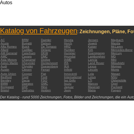
Autos
Katalog von Fahrzeugen
:
Zeichnungen, Pläne, Fot
:
AC
BRM
Daimler
Honda
Jensen
Maybach
Acura
Bugatti
Datsun
Horch
Jowett
Mazda
Alfa Romeo
Buick
De Tomaso
HRG
Kaiser
McLaren
Allard
Cadillac
Delage
Humber
KIA
Mercedes-Benz
AM General
Caterham
DKW
Hummer
Koenigsegg
Mercury
AMC
Cavaro
DMC
Hyundai
Lamborghini
MG
Asia Motors
Chaparral
Dodge
IAME
Lancia
Mini
Aston Martin
Chevrolet
Donkervoort
IFA
Land Rover
Mitsubishi
Audi
Chrysler
Duesenberg
IKA
Lexus
Morgan
Austin
Citroen
Ferrari
Infiniti
Lincoln
Morris
Auto Union
Cooper
Fiat
Innocenti
Lola
Nissan
Bedford
Cord
Ford
International
Lotus
NSU
Bentley
Dacia
FSO
Iso Grifo
LTI
Oldsmobile
BMW
Daewoo
GMC
Isuzu
Marcos
Opel
Borgward
DAF
Hino
Jaguar
Maserati
Packard
Bristol
Daihatsu
Holden
Jeep
Matra
Pagani
Der Katalog - rund 5000 Zeichnungen, Fotos, Bilder und Zeichnungen, die ein Auto