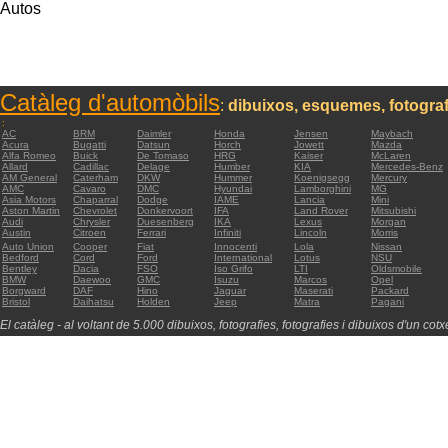
Autos
Catàleg d'automòbils
:
dibuixos, esquemes, fotograf
:
AC
BRM
Daimler
Honda
Jensen
Maybach
Acura
Bugatti
Datsun
Horch
Jowett
Mazda
Alfa Romeo
Buick
De Tomaso
HRG
Kaiser
McLaren
Allard
Cadillac
Delage
Humber
KIA
Mercedes-Benz
AM General
Caterham
DKW
Hummer
Koenigsegg
Mercury
AMC
Cavaro
DMC
Hyundai
Lamborghini
MG
Asia Motors
Chaparral
Dodge
IAME
Lancia
Mini
Aston Martin
Chevrolet
Donkervoort
IFA
Land Rover
Mitsubishi
Audi
Chrysler
Duesenberg
IKA
Lexus
Morgan
Austin
Citroen
Ferrari
Infiniti
Lincoln
Morris
Auto Union
Cooper
Fiat
Innocenti
Lola
Nissan
Bedford
Cord
Ford
International
Lotus
NSU
Bentley
Dacia
FSO
Iso Grifo
LTI
Oldsmobile
BMW
Daewoo
GMC
Isuzu
Marcos
Opel
Borgward
DAF
Hino
Jaguar
Maserati
Packard
Bristol
Daihatsu
Holden
Jeep
Matra
Pagani
El catàleg - al voltant de 5.000 dibuixos, fotografies, fotografies i dibuixos d'un cotxe