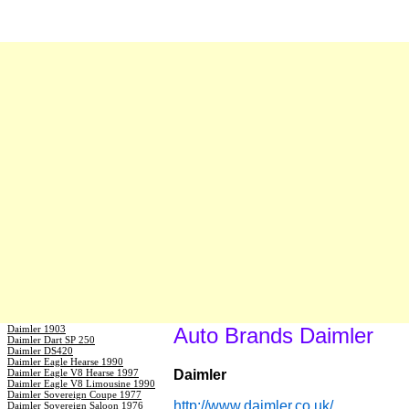
Daimler 1903
Auto Brands Daimler
Daimler Dart SP 250
Daimler DS420
Daimler Eagle Hearse 1990
Daimler Eagle V8 Hearse 1997
Daimler
Daimler Eagle V8 Limousine 1990
Daimler Sovereign Coupe 1977
http://www.daimler.co.uk/
Daimler Sovereign Saloon 1976