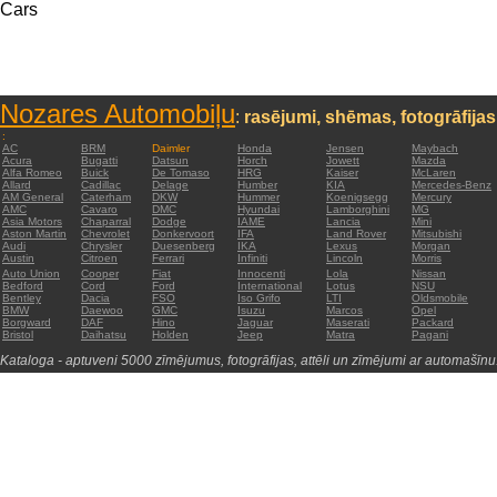
Cars
Nozares Automobiļu
:
rasējumi, shēmas, fotogrāfijas
:
AC
BRM
Daimler
Honda
Jensen
Maybach
Acura
Bugatti
Datsun
Horch
Jowett
Mazda
Alfa Romeo
Buick
De Tomaso
HRG
Kaiser
McLaren
Allard
Cadillac
Delage
Humber
KIA
Mercedes-Benz
AM General
Caterham
DKW
Hummer
Koenigsegg
Mercury
AMC
Cavaro
DMC
Hyundai
Lamborghini
MG
Asia Motors
Chaparral
Dodge
IAME
Lancia
Mini
Aston Martin
Chevrolet
Donkervoort
IFA
Land Rover
Mitsubishi
Audi
Chrysler
Duesenberg
IKA
Lexus
Morgan
Austin
Citroen
Ferrari
Infiniti
Lincoln
Morris
Auto Union
Cooper
Fiat
Innocenti
Lola
Nissan
Bedford
Cord
Ford
International
Lotus
NSU
Bentley
Dacia
FSO
Iso Grifo
LTI
Oldsmobile
BMW
Daewoo
GMC
Isuzu
Marcos
Opel
Borgward
DAF
Hino
Jaguar
Maserati
Packard
Bristol
Daihatsu
Holden
Jeep
Matra
Pagani
Kataloga - aptuveni 5000 zīmējumus, fotogrāfijas, attēli un zīmējumi ar automašīnu