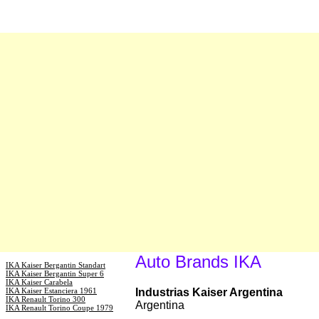
Auto Brands IKA
IKA Kaiser Bergantin Standart
IKA Kaiser Bergantin Super 6
IKA Kaiser Carabela
IKA Kaiser Estanciera 1961
Industrias Kaiser Argentina
IKA Renault Torino 300
Argentina
IKA Renault Torino Coupe 1979