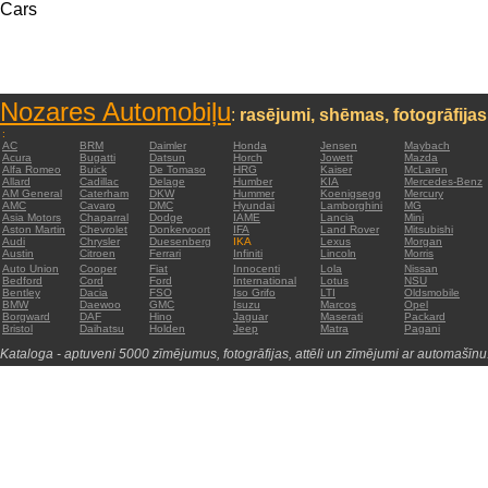
Cars
Nozares Automobiļu
:
rasējumi, shēmas, fotogrāfijas
:
AC
BRM
Daimler
Honda
Jensen
Maybach
Acura
Bugatti
Datsun
Horch
Jowett
Mazda
Alfa Romeo
Buick
De Tomaso
HRG
Kaiser
McLaren
Allard
Cadillac
Delage
Humber
KIA
Mercedes-Benz
AM General
Caterham
DKW
Hummer
Koenigsegg
Mercury
AMC
Cavaro
DMC
Hyundai
Lamborghini
MG
Asia Motors
Chaparral
Dodge
IAME
Lancia
Mini
Aston Martin
Chevrolet
Donkervoort
IFA
Land Rover
Mitsubishi
Audi
Chrysler
Duesenberg
IKA
Lexus
Morgan
Austin
Citroen
Ferrari
Infiniti
Lincoln
Morris
Auto Union
Cooper
Fiat
Innocenti
Lola
Nissan
Bedford
Cord
Ford
International
Lotus
NSU
Bentley
Dacia
FSO
Iso Grifo
LTI
Oldsmobile
BMW
Daewoo
GMC
Isuzu
Marcos
Opel
Borgward
DAF
Hino
Jaguar
Maserati
Packard
Bristol
Daihatsu
Holden
Jeep
Matra
Pagani
Kataloga - aptuveni 5000 zīmējumus, fotogrāfijas, attēli un zīmējumi ar automašīnu