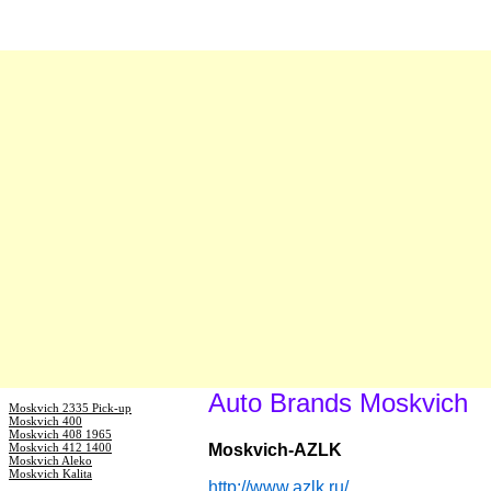
Auto Brands Moskvich
Moskvich 2335 Pick-up
Moskvich 400
Moskvich 408 1965
Moskvich 412 1400
Moskvich-AZLK
Moskvich Aleko
Moskvich Kalita
http://www.azlk.ru/