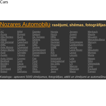
Cars
Nozares Automobiļu
:
rasējumi, shēmas, fotogrāfijas
:
AC
BRM
Daimler
Honda
Jensen
Maybach
Acura
Bugatti
Datsun
Horch
Jowett
Mazda
Alfa Romeo
Buick
De Tomaso
HRG
Kaiser
McLaren
Allard
Cadillac
Delage
Humber
KIA
Mercedes-Benz
AM General
Caterham
DKW
Hummer
Koenigsegg
Mercury
AMC
Cavaro
DMC
Hyundai
Lamborghini
MG
Asia Motors
Chaparral
Dodge
IAME
Lancia
Mini
Aston Martin
Chevrolet
Donkervoort
IFA
Land Rover
Mitsubishi
Audi
Chrysler
Duesenberg
IKA
Lexus
Morgan
Austin
Citroen
Ferrari
Infiniti
Lincoln
Morris
Auto Union
Cooper
Fiat
Innocenti
Lola
Nissan
Bedford
Cord
Ford
International
Lotus
NSU
Bentley
Dacia
FSO
Iso Grifo
LTI
Oldsmobile
BMW
Daewoo
GMC
Isuzu
Marcos
Opel
Borgward
DAF
Hino
Jaguar
Maserati
Packard
Bristol
Daihatsu
Holden
Jeep
Matra
Pagani
Kataloga - aptuveni 5000 zīmējumus, fotogrāfijas, attēli un zīmējumi ar automašīnu