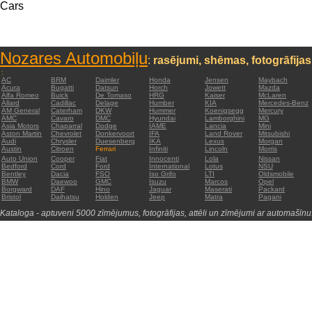
Cars
Nozares Automobiļu
:
rasējumi, shēmas, fotogrāfijas
:
AC
BRM
Daimler
Honda
Jensen
Maybach
Acura
Bugatti
Datsun
Horch
Jowett
Mazda
Alfa Romeo
Buick
De Tomaso
HRG
Kaiser
McLaren
Allard
Cadillac
Delage
Humber
KIA
Mercedes-Benz
AM General
Caterham
DKW
Hummer
Koenigsegg
Mercury
AMC
Cavaro
DMC
Hyundai
Lamborghini
MG
Asia Motors
Chaparral
Dodge
IAME
Lancia
Mini
Aston Martin
Chevrolet
Donkervoort
IFA
Land Rover
Mitsubishi
Audi
Chrysler
Duesenberg
IKA
Lexus
Morgan
Austin
Citroen
Ferrari
Infiniti
Lincoln
Morris
Auto Union
Cooper
Fiat
Innocenti
Lola
Nissan
Bedford
Cord
Ford
International
Lotus
NSU
Bentley
Dacia
FSO
Iso Grifo
LTI
Oldsmobile
BMW
Daewoo
GMC
Isuzu
Marcos
Opel
Borgward
DAF
Hino
Jaguar
Maserati
Packard
Bristol
Daihatsu
Holden
Jeep
Matra
Pagani
Kataloga - aptuveni 5000 zīmējumus, fotogrāfijas, attēli un zīmējumi ar automašīnu