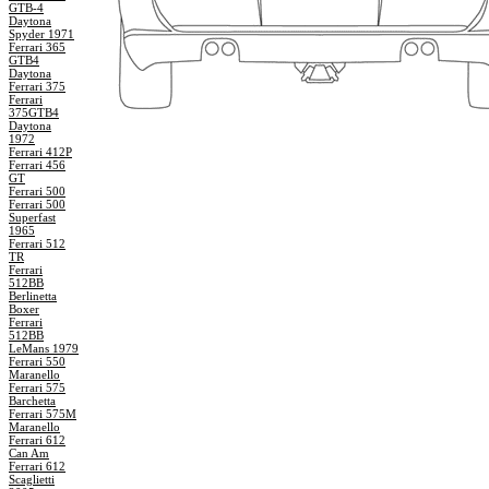
GTB-4
Daytona
Spyder 1971
Ferrari 365
GTB4
Daytona
Ferrari 375
Ferrari
375GTB4
Daytona
1972
Ferrari 412P
Ferrari 456
GT
Ferrari 500
Ferrari 500
Superfast
1965
Ferrari 512
TR
Ferrari
512BB
Berlinetta
Boxer
Ferrari
512BB
LeMans 1979
Ferrari 550
Maranello
Ferrari 575
Barchetta
Ferrari 575M
Maranello
Ferrari 612
Can Am
Ferrari 612
Scaglietti