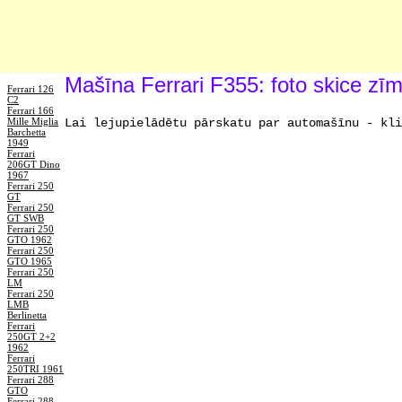
Mašīna Ferrari F355: foto skice z
Ferrari 126
C2
Ferrari 166
Mille Miglia
Lai lejupielādētu pārskatu par automašīnu - kli
Barchetta
1949
Ferrari
206GT Dino
1967
Ferrari 250
GT
Ferrari 250
GT SWB
Ferrari 250
GTO 1962
Ferrari 250
GTO 1965
Ferrari 250
LM
Ferrari 250
LMB
Berlinetta
Ferrari
250GT 2+2
1962
Ferrari
250TRI 1961
Ferrari 288
GTO
Ferrari 288