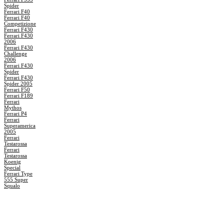
Spider
Ferrari F40
Ferrari F40
Competizione
Ferrari F430
Ferrari F430
2006
Ferrari F430
Challenge
2006
Ferrari F430
Spider
Ferrari F430
Spider 2005
Ferrari F50
Ferrari F189
Ferrari
Mythos
Ferrari P4
Ferrari
Superamerica
2005
Ferrari
Testarossa
Ferrari
Testarossa
Koenig
Special
Ferrari Type
555 Super
Squalo