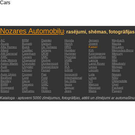
Cars
Nozares Automobiļu
:
rasējumi, shēmas, fotogrāfijas
:
AC
BRM
Daimler
Honda
Jensen
Maybach
Acura
Bugatti
Datsun
Horch
Jowett
Mazda
Alfa Romeo
Buick
De Tomaso
HRG
Kaiser
McLaren
Allard
Cadillac
Delage
Humber
KIA
Mercedes-Benz
AM General
Caterham
DKW
Hummer
Koenigsegg
Mercury
AMC
Cavaro
DMC
Hyundai
Lamborghini
MG
Asia Motors
Chaparral
Dodge
IAME
Lancia
Mini
Aston Martin
Chevrolet
Donkervoort
IFA
Land Rover
Mitsubishi
Audi
Chrysler
Duesenberg
IKA
Lexus
Morgan
Austin
Citroen
Ferrari
Infiniti
Lincoln
Morris
Auto Union
Cooper
Fiat
Innocenti
Lola
Nissan
Bedford
Cord
Ford
International
Lotus
NSU
Bentley
Dacia
FSO
Iso Grifo
LTI
Oldsmobile
BMW
Daewoo
GMC
Isuzu
Marcos
Opel
Borgward
DAF
Hino
Jaguar
Maserati
Packard
Bristol
Daihatsu
Holden
Jeep
Matra
Pagani
Kataloga - aptuveni 5000 zīmējumus, fotogrāfijas, attēli un zīmējumi ar automašīnu