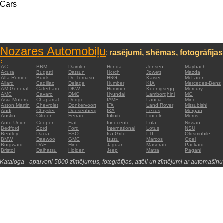
Cars
Nozares Automobiļu
:
rasējumi, shēmas, fotogrāfijas
:
AC
BRM
Daimler
Honda
Jensen
Maybach
Acura
Bugatti
Datsun
Horch
Jowett
Mazda
Alfa Romeo
Buick
De Tomaso
HRG
Kaiser
McLaren
Allard
Cadillac
Delage
Humber
KIA
Mercedes-Benz
AM General
Caterham
DKW
Hummer
Koenigsegg
Mercury
AMC
Cavaro
DMC
Hyundai
Lamborghini
MG
Asia Motors
Chaparral
Dodge
IAME
Lancia
Mini
Aston Martin
Chevrolet
Donkervoort
IFA
Land Rover
Mitsubishi
Audi
Chrysler
Duesenberg
IKA
Lexus
Morgan
Austin
Citroen
Ferrari
Infiniti
Lincoln
Morris
Auto Union
Cooper
Fiat
Innocenti
Lola
Nissan
Bedford
Cord
Ford
International
Lotus
NSU
Bentley
Dacia
FSO
Iso Grifo
LTI
Oldsmobile
BMW
Daewoo
GMC
Isuzu
Marcos
Opel
Borgward
DAF
Hino
Jaguar
Maserati
Packard
Bristol
Daihatsu
Holden
Jeep
Matra
Pagani
Kataloga - aptuveni 5000 zīmējumus, fotogrāfijas, attēli un zīmējumi ar automašīnu