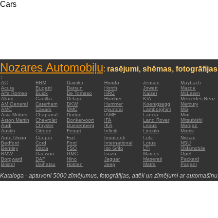
Cars
Nozares Automobiļu
:
rasējumi, shēmas, fotogrāfijas
:
AC
BRM
Daimler
Honda
Jensen
Maybach
Acura
Bugatti
Datsun
Horch
Jowett
Mazda
Alfa Romeo
Buick
De Tomaso
HRG
Kaiser
McLaren
Allard
Cadillac
Delage
Humber
KIA
Mercedes-Benz
AM General
Caterham
DKW
Hummer
Koenigsegg
Mercury
AMC
Cavaro
DMC
Hyundai
Lamborghini
MG
Asia Motors
Chaparral
Dodge
IAME
Lancia
Mini
Aston Martin
Chevrolet
Donkervoort
IFA
Land Rover
Mitsubishi
Audi
Chrysler
Duesenberg
IKA
Lexus
Morgan
Austin
Citroen
Ferrari
Infiniti
Lincoln
Morris
Auto Union
Cooper
Fiat
Innocenti
Lola
Nissan
Bedford
Cord
Ford
International
Lotus
NSU
Bentley
Dacia
FSO
Iso Grifo
LTI
Oldsmobile
BMW
Daewoo
GMC
Isuzu
Marcos
Opel
Borgward
DAF
Hino
Jaguar
Maserati
Packard
Bristol
Daihatsu
Holden
Jeep
Matra
Pagani
Kataloga - aptuveni 5000 zīmējumus, fotogrāfijas, attēli un zīmējumi ar automašīnu