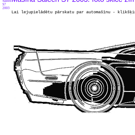
Saleen
S7
2003
Lai lejupielādētu pārskatu par automašīnu - klikšķi